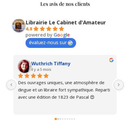
Les avis de nos clients
Librairie Le Cabinet d'Amateur
4.8
powered by
G
o
o
g
l
e
évaluez-nous sur
Wuthrich Tiffany
il y a 5 mois
Des ouvrages uniques, une atmosphère de 
Ma
dingue et un libraire fort sympathique. Reparti 
avec une édition de 1823 de Pascal 😍