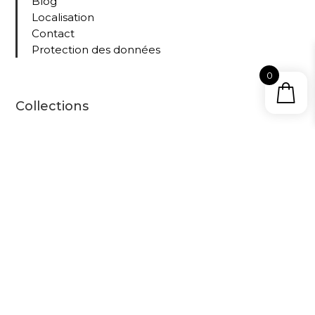
Blog
Localisation
Contact
Protection des données
0
Collections
Tous nos livres
Le
Cabinet
D’Amat
eur –
propuls
é sur le