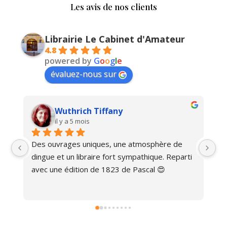
Les avis de nos clients
Librairie Le Cabinet d'Amateur
4.8
powered by
G
o
o
g
l
e
évaluez-nous sur
Wuthrich Tiffany
il y a 5 mois
Des ouvrages uniques, une atmosphère de 
Ma
dingue et un libraire fort sympathique. Reparti 
avec une édition de 1823 de Pascal 😍