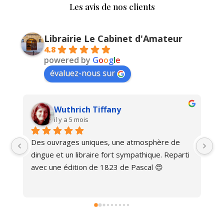
Les avis de nos clients
Librairie Le Cabinet d'Amateur
4.8
powered by
G
o
o
g
l
e
évaluez-nous sur
Wuthrich Tiffany
il y a 5 mois
Des ouvrages uniques, une atmosphère de 
Ma
dingue et un libraire fort sympathique. Reparti 
avec une édition de 1823 de Pascal 😍