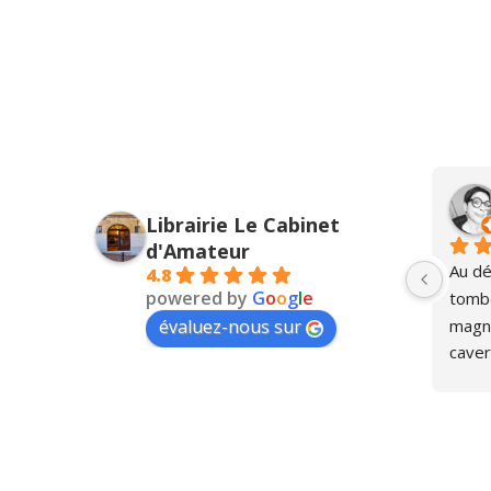
Alexandra Moroz
Librairie Le Cabinet
l’année dernière
d'Amateur
Une boutique avec une âme 😌❤️
Au dét
4.8
powered by
G
o
o
g
l
e
tombé
magni
évaluez-nous sur
caver
person
furet
d'ouv
recent
sympa