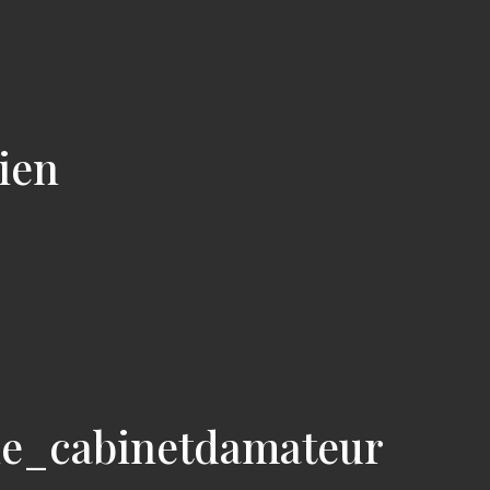
cien
ie_cabinetdamateur