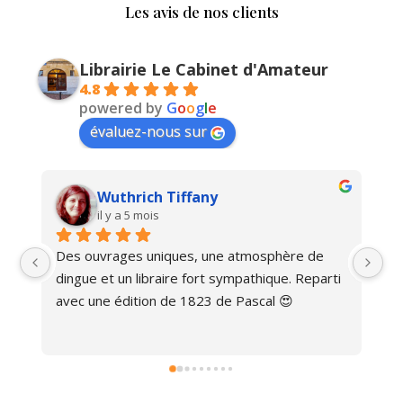
Les avis de nos clients
Librairie Le Cabinet d'Amateur
4.8
powered by
G
o
o
g
l
e
évaluez-nous sur
Wuthrich Tiffany
il y a 5 mois
Des ouvrages uniques, une atmosphère de 
Ma
dingue et un libraire fort sympathique. Reparti 
avec une édition de 1823 de Pascal 😍