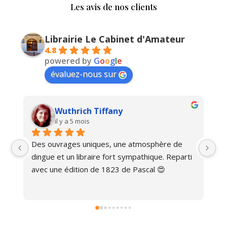
Les avis de nos clients
Librairie Le Cabinet d'Amateur
4.8
powered by
G
o
o
g
l
e
évaluez-nous sur
Wuthrich Tiffany
il y a 5 mois
Des ouvrages uniques, une atmosphère de 
Ma
dingue et un libraire fort sympathique. Reparti 
avec une édition de 1823 de Pascal 😍