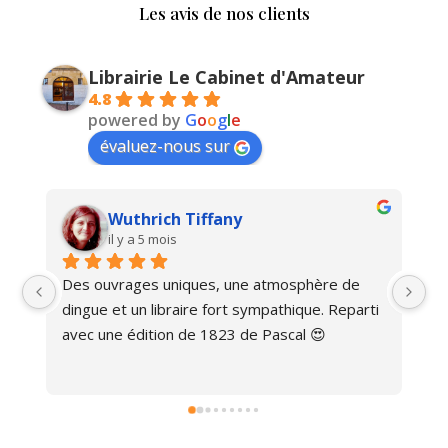
Les avis de nos clients
Librairie Le Cabinet d'Amateur
4.8
powered by
G
o
o
g
l
e
évaluez-nous sur
Wuthrich Tiffany
il y a 5 mois
Des ouvrages uniques, une atmosphère de 
Ma
dingue et un libraire fort sympathique. Reparti 
avec une édition de 1823 de Pascal 😍