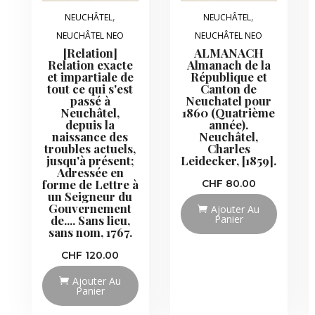
,
,
NEUCHÂTEL
NEUCHÂTEL
NEUCHÂTEL NEO
NEUCHÂTEL NEO
[Relation]
ALMANACH
Relation exacte
Almanach de la
et impartiale de
République et
tout ce qui s'est
Canton de
passé à
Neuchatel pour
Neuchâtel,
1860 (Quatrième
depuis la
année).
naissance des
Neuchâtel,
troubles actuels,
Charles
jusqu'à présent;
Leidecker, [1859].
Adressée en
forme de Lettre à
CHF
80.00
un Seigneur du
Gouvernement
Ajouter Au
Panier
de.... Sans lieu,
sans nom, 1767.
CHF
120.00
Ajouter Au
Panier