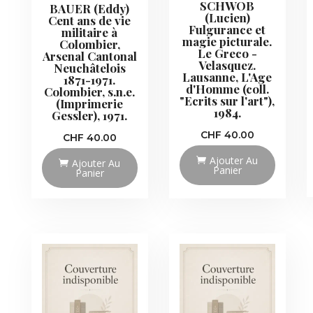
SCHWOB
BAUER (Eddy)
(Lucien)
Cent ans de vie
Fulgurance et
militaire à
magie picturale.
Colombier,
Le Greco -
Arsenal Cantonal
Velasquez.
Neuchâtelois
Lausanne, L'Age
1871-1971.
d'Homme (coll.
Colombier, s.n.e.
"Ecrits sur l'art"),
(Imprimerie
1984.
Gessler), 1971.
CHF
40.00
CHF
40.00
Ajouter Au
Ajouter Au
Panier
Panier