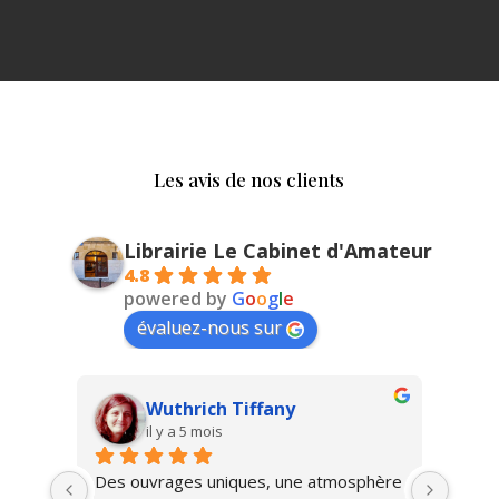
Les avis de nos clients
Librairie Le Cabinet d'Amateur
4.8
powered by
G
o
o
g
l
e
évaluez-nous sur
Vlad Savin
il y a 9 mois
hère 
Magnifique!
Une b