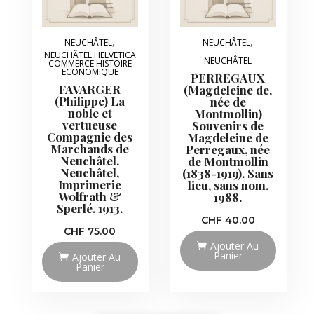
,
,
NEUCHÂTEL
NEUCHÂTEL
NEUCHÂTEL HELVETICA
NEUCHÂTEL
COMMERCE HISTOIRE
ÉCONOMIQUE
PERREGAUX
FAVARGER
(Magdeleine de,
(Philippe) La
née de
noble et
Montmollin)
vertueuse
Souvenirs de
Compagnie des
Magdeleine de
Marchands de
Perregaux, née
Neuchâtel.
de Montmollin
Neuchâtel,
(1838-1919). Sans
Imprimerie
lieu, sans nom,
Wolfrath &
1988.
Sperlé, 1913.
CHF
40.00
CHF
75.00
Ajouter Au
Panier
Ajouter Au
Panier