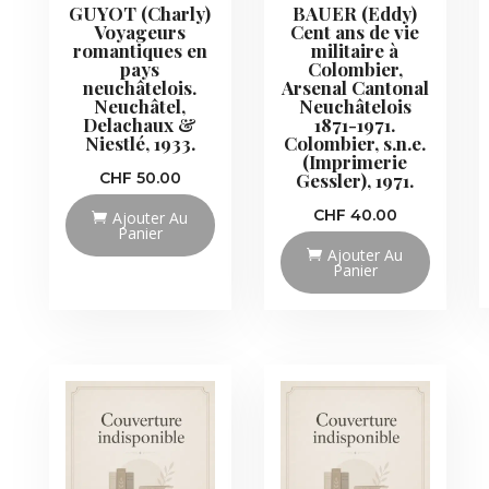
GUYOT (Charly)
BAUER (Eddy)
Voyageurs
Cent ans de vie
romantiques en
militaire à
pays
Colombier,
neuchâtelois.
Arsenal Cantonal
Neuchâtel,
Neuchâtelois
Delachaux &
1871-1971.
Niestlé, 1933.
Colombier, s.n.e.
(Imprimerie
Gessler), 1971.
CHF
50.00
CHF
40.00
Ajouter Au
Panier
Ajouter Au
Panier