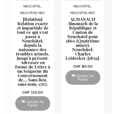
,
,
NEUCHÂTEL
NEUCHÂTEL
NEUCHÂTEL NEO
NEUCHÂTEL NEO
[Relation]
ALMANACH
Relation exacte
Almanach de la
et impartiale de
République et
tout ce qui s'est
Canton de
passé à
Neuchatel pour
Neuchâtel,
1860 (Quatrième
depuis la
année).
naissance des
Neuchâtel,
troubles actuels,
Charles
jusqu'à présent;
Leidecker, [1859].
Adressée en
forme de Lettre à
CHF
80.00
un Seigneur du
Gouvernement
Ajouter Au
Panier
de.... Sans lieu,
sans nom, 1767.
CHF
120.00
Ajouter Au
Panier