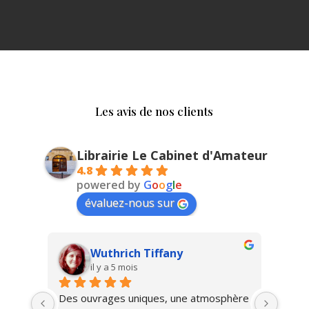
Les avis de nos clients
Librairie Le Cabinet d'Amateur
4.8
powered by
G
o
o
g
l
e
évaluez-nous sur
Vlad Savin
il y a 9 mois
hère 
Magnifique!
Une b