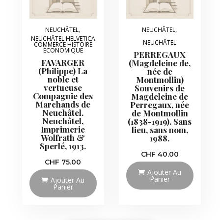
,
,
NEUCHÂTEL
NEUCHÂTEL
NEUCHÂTEL HELVETICA
NEUCHÂTEL
COMMERCE HISTOIRE
ÉCONOMIQUE
PERREGAUX
FAVARGER
(Magdeleine de,
(Philippe) La
née de
noble et
Montmollin)
vertueuse
Souvenirs de
Compagnie des
Magdeleine de
Marchands de
Perregaux, née
Neuchâtel.
de Montmollin
Neuchâtel,
(1838-1919). Sans
Imprimerie
lieu, sans nom,
Wolfrath &
1988.
Sperlé, 1913.
CHF
40.00
CHF
75.00
Ajouter Au
Panier
Ajouter Au
Panier