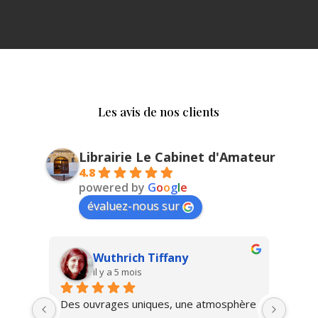
Les avis de nos clients
Librairie Le Cabinet d'Amateur
4.8
powered by
G
o
o
g
l
e
évaluez-nous sur
Vlad Savin
il y a 9 mois
hère 
Magnifique!
Une b