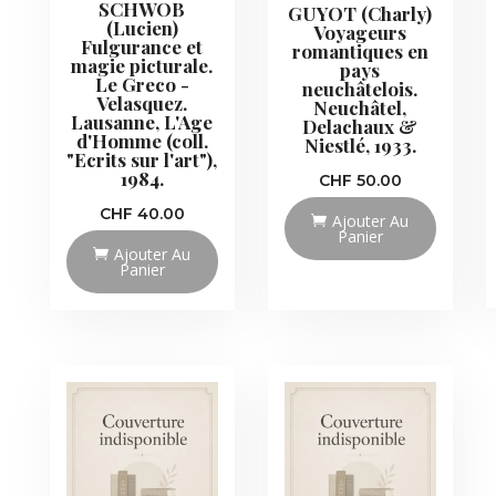
SCHWOB
GUYOT (Charly)
(Lucien)
Voyageurs
Fulgurance et
romantiques en
magie picturale.
pays
Le Greco -
neuchâtelois.
Velasquez.
Neuchâtel,
Lausanne, L'Age
Delachaux &
d'Homme (coll.
Niestlé, 1933.
"Ecrits sur l'art"),
1984.
CHF
50.00
CHF
40.00
Ajouter Au
Panier
Ajouter Au
Panier