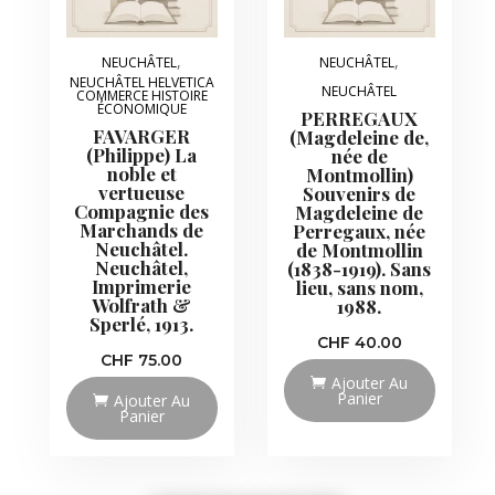
,
,
NEUCHÂTEL
NEUCHÂTEL
NEUCHÂTEL HELVETICA
NEUCHÂTEL
COMMERCE HISTOIRE
ÉCONOMIQUE
PERREGAUX
FAVARGER
(Magdeleine de,
(Philippe) La
née de
noble et
Montmollin)
vertueuse
Souvenirs de
Compagnie des
Magdeleine de
Marchands de
Perregaux, née
Neuchâtel.
de Montmollin
Neuchâtel,
(1838-1919). Sans
Imprimerie
lieu, sans nom,
Wolfrath &
1988.
Sperlé, 1913.
CHF
40.00
CHF
75.00
Ajouter Au
Panier
Ajouter Au
Panier