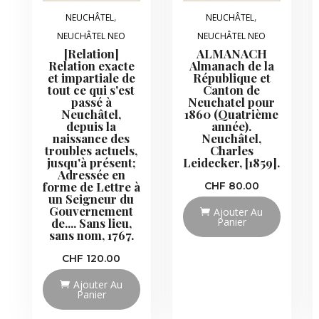
,
,
NEUCHÂTEL
NEUCHÂTEL
NEUCHÂTEL NEO
NEUCHÂTEL NEO
[Relation]
ALMANACH
Relation exacte
Almanach de la
et impartiale de
République et
tout ce qui s'est
Canton de
passé à
Neuchatel pour
Neuchâtel,
1860 (Quatrième
depuis la
année).
naissance des
Neuchâtel,
troubles actuels,
Charles
jusqu'à présent;
Leidecker, [1859].
Adressée en
forme de Lettre à
CHF
80.00
un Seigneur du
Gouvernement
Ajouter Au
Panier
de.... Sans lieu,
sans nom, 1767.
CHF
120.00
Ajouter Au
Panier