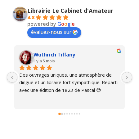
Librairie Le Cabinet d'Amateur
4.8
powered by
G
o
o
g
l
e
évaluez-nous sur
Wuthrich Tiffany
il y a 5 mois
Des ouvrages uniques, une atmosphère de 
Ma
dingue et un libraire fort sympathique. Reparti 
avec une édition de 1823 de Pascal 😍