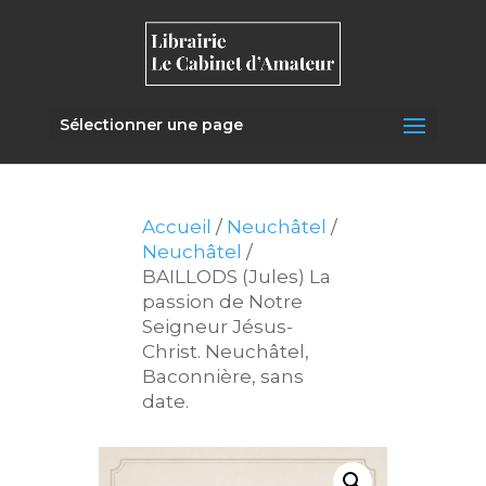
Sélectionner une page
Accueil
/
Neuchâtel
/
Neuchâtel
/
BAILLODS (Jules) La
passion de Notre
Seigneur Jésus-
Christ. Neuchâtel,
Baconnière, sans
date.