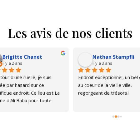
Les avis de nos clients
Brigitte Chanet
Nathan Stampfli
il y a 2 ans
il y a 3 ans
our d'une ruelle, je suis 
Endroit exceptionnel, un bel é
e par hasard sur ce 
au coeur de la vieille ville, 
fique endroit. Ce lieu est La 
regorgeant de trésors !
ne d'Ali Baba pour toute 
ne qui aime les livres. J'ai pu 
er, émerveillée par la quantité 
rages anciens et plus 
s. Le libraire est très 
thique, pas envahissant, 