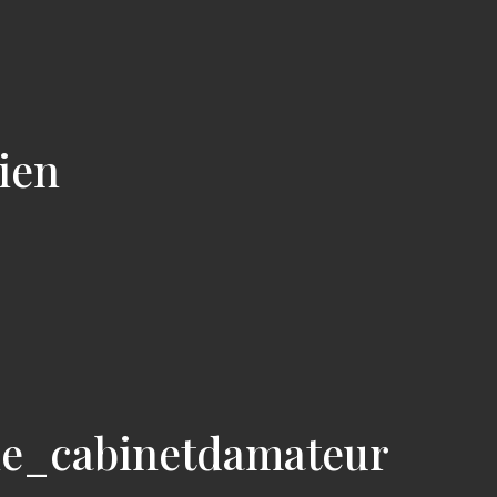
cien
ie_cabinetdamateur