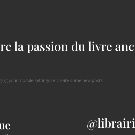
re la passion du livre an
ging your module settings or create some new posts.
@librair
gue