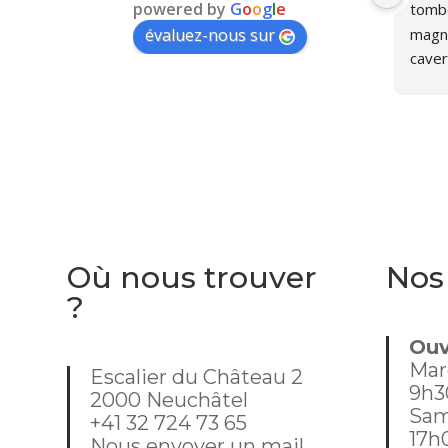
powered by
G
o
o
g
l
e
tombé
magni
évaluez-nous sur
caver
person
furet
d'ouv
recent
sympa
nous 
était
dans 
Où nous trouver
Nos
mome
?
j'habi
Ouv
Mar
Escalier du Château 2
9h3
2000 Neuchâtel
Sam
+41 32 724 73 65
17h
Nous envoyer un mail