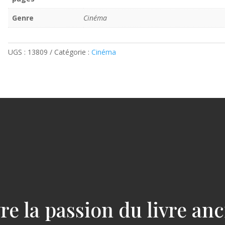
Genre
Cinéma
UGS :
13809
Catégorie :
Cinéma
re la passion du livre an