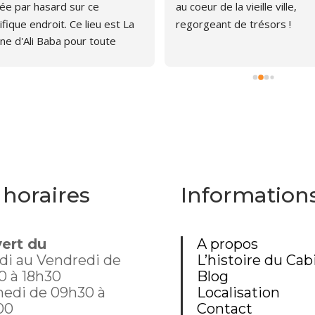
e par hasard sur ce 
au coeur de la vieille ville, 
fique endroit. Ce lieu est La 
regorgeant de trésors !
ne d'Ali Baba pour toute 
ne qui aime les livres. J'ai pu 
er, émerveillée par la quantité 
rages anciens et plus 
s. Le libraire est très 
thique, pas envahissant, 
avons d'ailleurs papoté car il 
 curieux du chat que je portais 
mon sac à dos. Un chouette 
 horaires
Information
nt donc, dommage que 
te aussi loin.
ert du
A propos
di au Vendredi de
L’histoire du Cab
0 à 18h30
Blog
edi de 09h30 à
Localisation
00
Contact