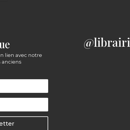
@librair
gue
n lien avec notre
s anciens
etter