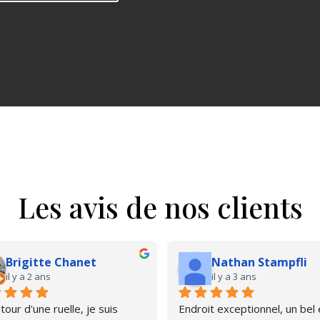
Les avis de nos clients
Brigitte Chanet
Nathan Stampfli
il y a 2 ans
il y a 3 ans
our d'une ruelle, je suis 
Endroit exceptionnel, un bel é