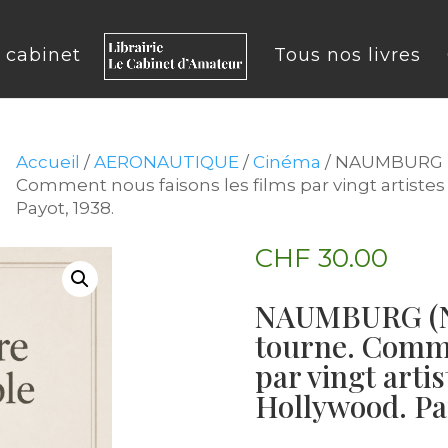
u cabinet
Tous nos livres
Accueil
/
AERONAUTIQUE
/
Cinéma
/ NAUMBURG (N
Comment nous faisons les films par vingt artistes
Payot, 1938.
CHF
30.00
NAUMBURG (Na
tourne. Comme
par vingt arti
Hollywood. Par