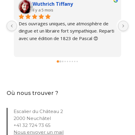
Wuthrich Tiffany
il y a 5 mois
Des ouvrages uniques, une atmosphère de 
Ma
dingue et un libraire fort sympathique. Reparti 
avec une édition de 1823 de Pascal 😍
Où nous trouver ?
Escalier du Château 2
2000 Neuchâtel
+41 32 724 73 65
Nous envoyer un mail