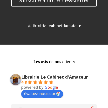
S'inscrire à notre newsletter
@librairie_cabinetdamateur
Les avis de nos clients
Librairie Le Cabinet d'Amateur
4.8
powered by
G
o
o
g
l
e
évaluez-nous sur