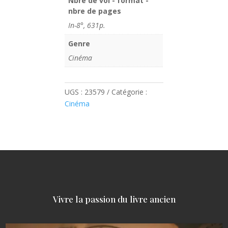
Nbre de vol - format -
nbre de pages
In-8°, 631p.
Genre
Cinéma
UGS :
23579
Catégorie :
Cinéma
Vivre la passion du livre ancien