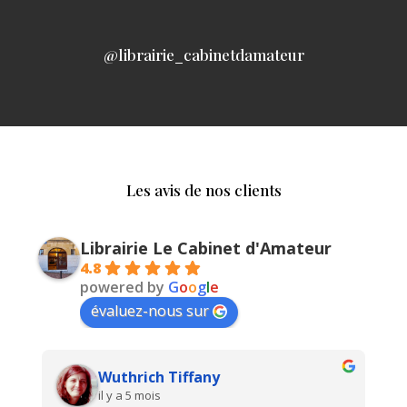
@librairie_cabinetdamateur
Les avis de nos clients
Librairie Le Cabinet d'Amateur
4.8
powered by
G
o
o
g
l
e
évaluez-nous sur
Wuthrich Tiffany
il y a 5 mois