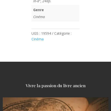
In-8°, 248p.
Genre
Cinéma
UGS :
19594
Catégorie :
Cinéma
Vivre la passion du livre ancien