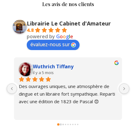
Les avis de nos clients
Librairie Le Cabinet d'Amateur
4.8
powered by
G
o
o
g
l
e
évaluez-nous sur
Wuthrich Tiffany
il y a 5 mois
Des ouvrages uniques, une atmosphère de 
Ma
dingue et un libraire fort sympathique. Reparti 
avec une édition de 1823 de Pascal 😍