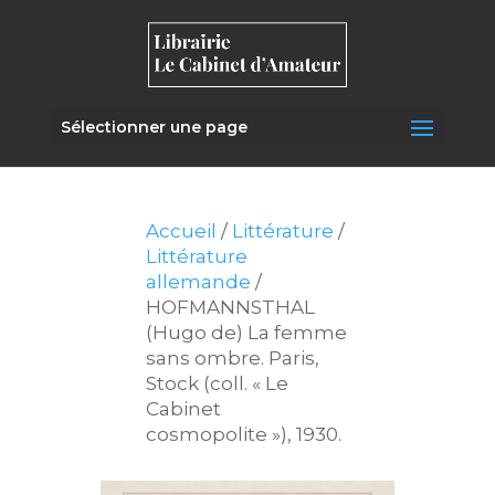
Sélectionner une page
Accueil
/
Littérature
/
Littérature
allemande
/
HOFMANNSTHAL
(Hugo de) La femme
sans ombre. Paris,
Stock (coll. « Le
Cabinet
cosmopolite »), 1930.