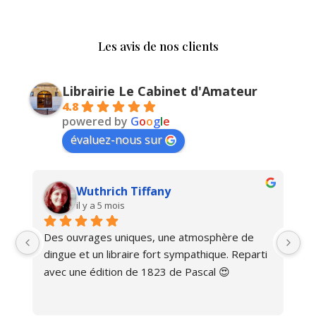
Les avis de nos clients
Librairie Le Cabinet d'Amateur
4.8
powered by
G
o
o
g
l
e
évaluez-nous sur
Wuthrich Tiffany
il y a 5 mois
Des ouvrages uniques, une atmosphère de 
Ma
dingue et un libraire fort sympathique. Reparti 
avec une édition de 1823 de Pascal 😍