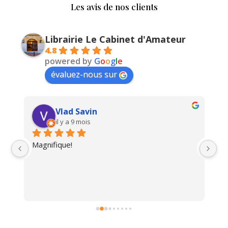
Les avis de nos clients
Librairie Le Cabinet d'Amateur
4.8
powered by
G
o
o
g
l
e
évaluez-nous sur
Vlad Savin
il y a 9 mois
Magnifique!
Un
i 