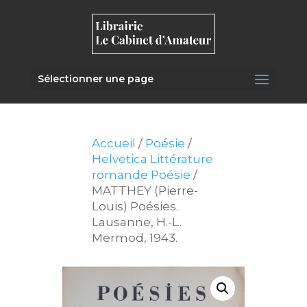
Sélectionner une page
Accueil
/
Poésie
/
Helvetica Littérature
romande Poésie
/
MATTHEY (Pierre-
Louis) Poésies.
Lausanne, H.-L.
Mermod, 1943.