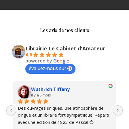
Les avis de nos clients
Librairie Le Cabinet d'Amateur
4.8
powered by
G
o
o
g
l
e
évaluez-nous sur
Wuthrich Tiffany
il y a 5 mois
Des ouvrages uniques, une atmosphère de 
Ma
dingue et un libraire fort sympathique. Reparti 
avec une édition de 1823 de Pascal 😍