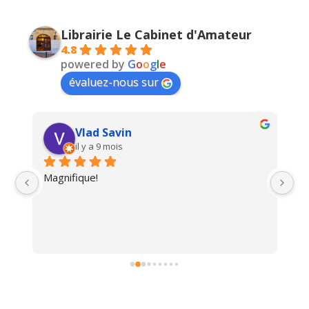
Librairie Le Cabinet d'Amateur
4.8
powered by
G
o
o
g
l
e
évaluez-nous sur
Vlad Savin
il y a 9 mois
Magnifique!
Un
i 