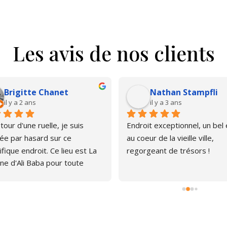
Les avis de nos clients
Brigitte Chanet
Nathan Stampfli
il y a 2 ans
il y a 3 ans
our d'une ruelle, je suis 
Endroit exceptionnel, un bel é
e par hasard sur ce 
au coeur de la vieille ville, 
fique endroit. Ce lieu est La 
regorgeant de trésors !
ne d'Ali Baba pour toute 
ne qui aime les livres. J'ai pu 
er, émerveillée par la quantité 
rages anciens et plus 
s. Le libraire est très 
thique, pas envahissant, 