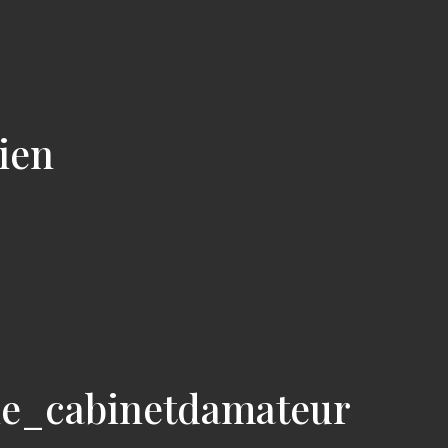
cien
ie_cabinetdamateur