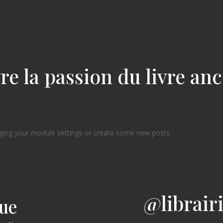
re la passion du livre an
ging your module settings or create some new posts.
@librair
gue