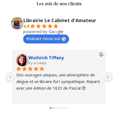
Les avis de nos clients
Librairie Le Cabinet d'Amateur
4.8
powered by
G
o
o
g
l
e
évaluez-nous sur
Wuthrich Tiffany
il y a 5 mois
Des ouvrages uniques, une atmosphère de 
Ma
dingue et un libraire fort sympathique. Reparti 
avec une édition de 1823 de Pascal 😍