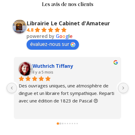
Les avis de nos clients
Librairie Le Cabinet d'Amateur
4.8
powered by
G
o
o
g
l
e
évaluez-nous sur
Wuthrich Tiffany
il y a 5 mois
Des ouvrages uniques, une atmosphère de 
Ma
dingue et un libraire fort sympathique. Reparti 
avec une édition de 1823 de Pascal 😍