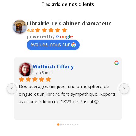
Les avis de nos clients
Librairie Le Cabinet d'Amateur
4.8
powered by
G
o
o
g
l
e
évaluez-nous sur
Wuthrich Tiffany
il y a 5 mois
Des ouvrages uniques, une atmosphère de 
Ma
dingue et un libraire fort sympathique. Reparti 
avec une édition de 1823 de Pascal 😍