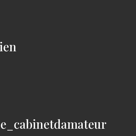
cien
ie_cabinetdamateur