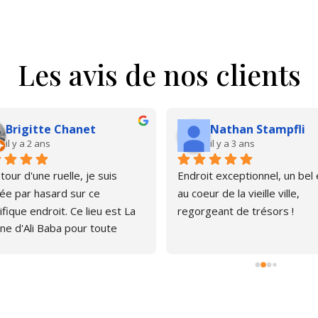
Les avis de nos clients
Brigitte Chanet
Nathan Stampfli
il y a 2 ans
il y a 3 ans
our d'une ruelle, je suis 
Endroit exceptionnel, un bel é
e par hasard sur ce 
au coeur de la vieille ville, 
fique endroit. Ce lieu est La 
regorgeant de trésors !
ne d'Ali Baba pour toute 
ne qui aime les livres. J'ai pu 
er, émerveillée par la quantité 
rages anciens et plus 
s. Le libraire est très 
thique, pas envahissant, 