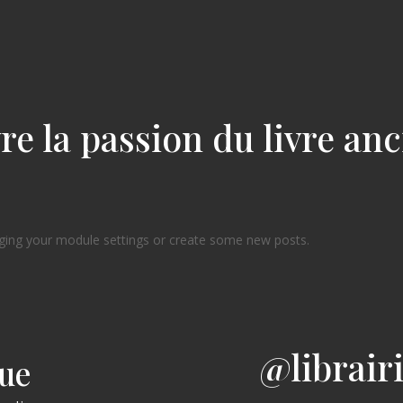
re la passion du livre an
ging your module settings or create some new posts.
@librair
gue