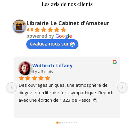
Les avis de nos clients
Librairie Le Cabinet d'Amateur
4.8
powered by
G
o
o
g
l
e
évaluez-nous sur
Wuthrich Tiffany
il y a 5 mois
Des ouvrages uniques, une atmosphère de 
Ma
dingue et un libraire fort sympathique. Reparti 
avec une édition de 1823 de Pascal 😍