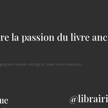
re la passion du livre an
ging your module settings or create some new posts.
@librair
gue