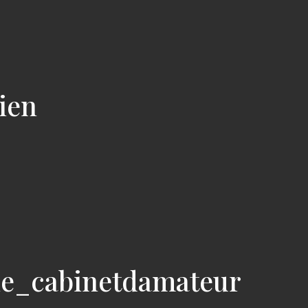
cien
ie_cabinetdamateur