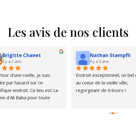
Les avis de nos clients
Brigitte Chanet
Nathan Stampfli
il y a 2 ans
il y a 3 ans
our d'une ruelle, je suis 
Endroit exceptionnel, un bel é
e par hasard sur ce 
au coeur de la vieille ville, 
fique endroit. Ce lieu est La 
regorgeant de trésors !
ne d'Ali Baba pour toute 
ne qui aime les livres. J'ai pu 
er, émerveillée par la quantité 
rages anciens et plus 
s. Le libraire est très 
thique, pas envahissant, 