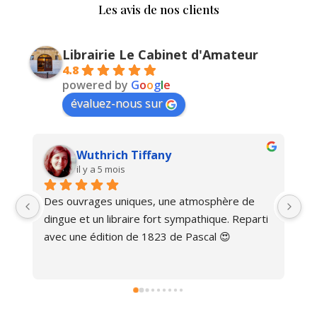
Les avis de nos clients
Librairie Le Cabinet d'Amateur
4.8
powered by
G
o
o
g
l
e
évaluez-nous sur
Wuthrich Tiffany
il y a 5 mois
Des ouvrages uniques, une atmosphère de 
Ma
dingue et un libraire fort sympathique. Reparti 
avec une édition de 1823 de Pascal 😍