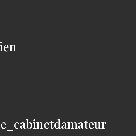
cien
ie_cabinetdamateur