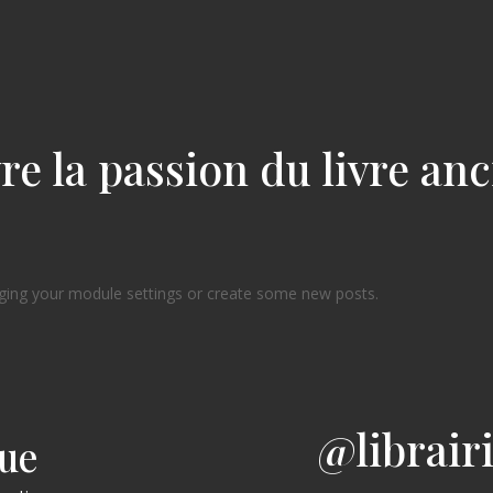
re la passion du livre an
ging your module settings or create some new posts.
@librair
gue