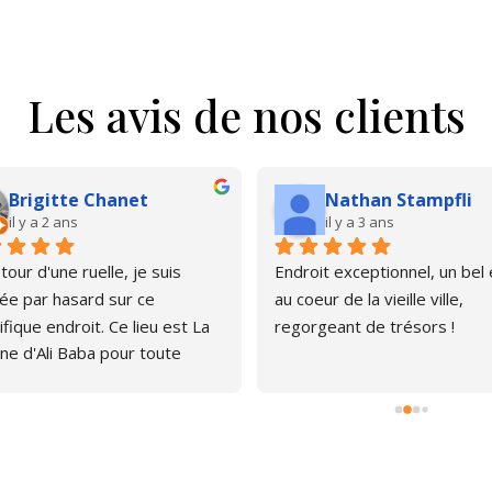
Les avis de nos clients
Brigitte Chanet
Nathan Stampfli
il y a 2 ans
il y a 3 ans
our d'une ruelle, je suis 
Endroit exceptionnel, un bel é
e par hasard sur ce 
au coeur de la vieille ville, 
fique endroit. Ce lieu est La 
regorgeant de trésors !
ne d'Ali Baba pour toute 
ne qui aime les livres. J'ai pu 
er, émerveillée par la quantité 
rages anciens et plus 
s. Le libraire est très 
thique, pas envahissant, 