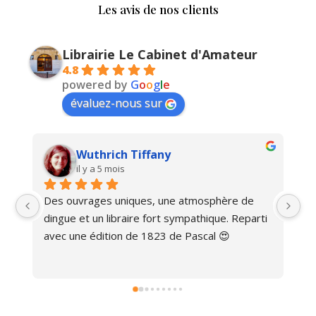
Les avis de nos clients
Librairie Le Cabinet d'Amateur
4.8
powered by
G
o
o
g
l
e
évaluez-nous sur
Wuthrich Tiffany
il y a 5 mois
Des ouvrages uniques, une atmosphère de 
Ma
dingue et un libraire fort sympathique. Reparti 
avec une édition de 1823 de Pascal 😍