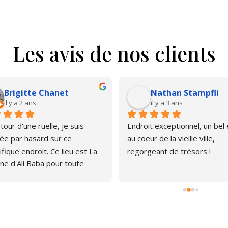
Les avis de nos clients
Brigitte Chanet
Nathan Stampfli
il y a 2 ans
il y a 3 ans
our d'une ruelle, je suis 
Endroit exceptionnel, un bel é
e par hasard sur ce 
au coeur de la vieille ville, 
fique endroit. Ce lieu est La 
regorgeant de trésors !
ne d'Ali Baba pour toute 
ne qui aime les livres. J'ai pu 
er, émerveillée par la quantité 
rages anciens et plus 
s. Le libraire est très 
thique, pas envahissant, 