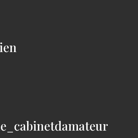
cien
ie_cabinetdamateur