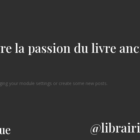
re la passion du livre an
ging your module settings or create some new posts.
@librair
gue