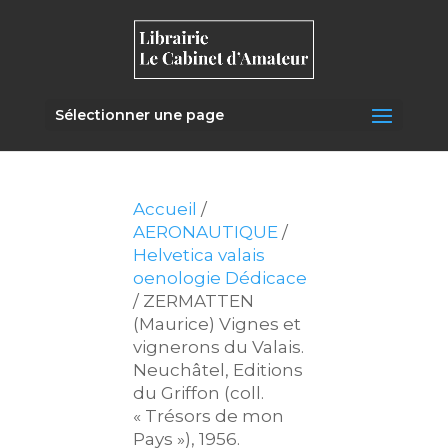
Sélectionner une page
Accueil
/
AERONAUTIQUE
/
Helvetica valais
oenologie Dédicace
/ ZERMATTEN
(Maurice) Vignes et
vignerons du Valais.
Neuchâtel, Editions
du Griffon (coll.
« Trésors de mon
Pays »), 1956.