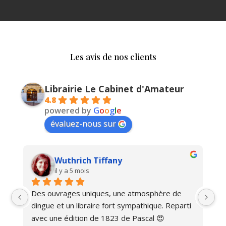
Les avis de nos clients
Librairie Le Cabinet d'Amateur
4.8
powered by
G
o
o
g
l
e
évaluez-nous sur
Wuthrich Tiffany
il y a 5 mois
Des ouvrages uniques, une atmosphère de 
Ma
dingue et un libraire fort sympathique. Reparti 
avec une édition de 1823 de Pascal 😍