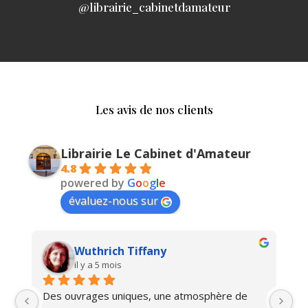
@librairie_cabinetdamateur
Les avis de nos clients
Librairie Le Cabinet d'Amateur
4.8
powered by
G
o
o
g
l
e
évaluez-nous sur
Wuthrich Tiffany
il y a 5 mois
Des ouvrages uniques, une atmosphère de 
Ma