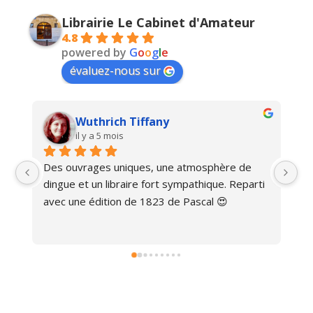
Librairie Le Cabinet d'Amateur
4.8
powered by
G
o
o
g
l
e
évaluez-nous sur
Wuthrich Tiffany
il y a 5 mois
Des ouvrages uniques, une atmosphère de 
Ma
dingue et un libraire fort sympathique. Reparti 
avec une édition de 1823 de Pascal 😍