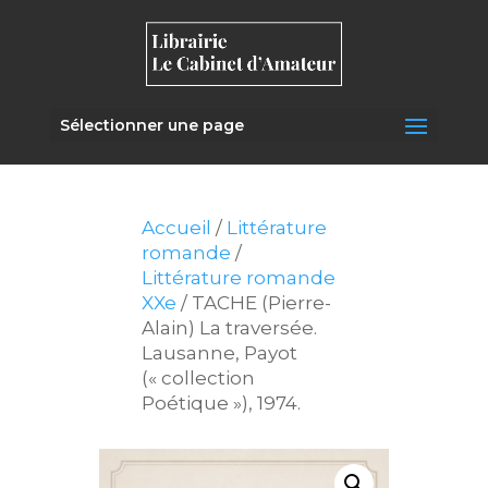
Sélectionner une page
Accueil
/
Littérature
romande
/
Littérature romande
XXe
/ TACHE (Pierre-
Alain) La traversée.
Lausanne, Payot
(« collection
Poétique »), 1974.