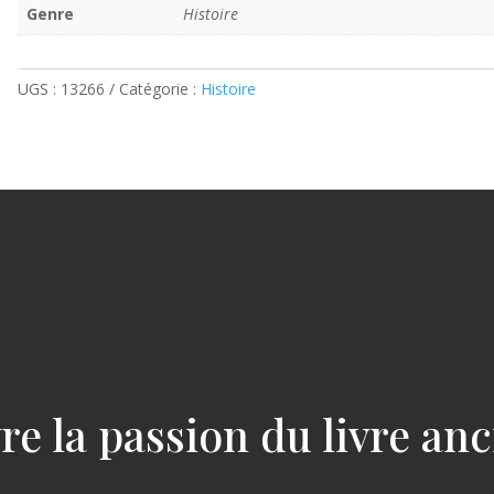
Genre
Histoire
UGS :
13266
Catégorie :
Histoire
re la passion du livre an