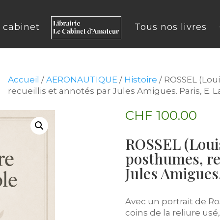
u cabinet
Tous nos livres
Accueil
/
AERONAUTIQUE
/
Histoire
/ ROSSEL (Lou
recueillis et annotés par Jules Amigues. Paris, E. L
CHF
100.00
ROSSEL (Louis
posthumes, rec
Jules Amigues.
Avec un portrait de Ro
coins de la reliure us