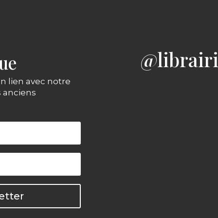
@librair
gue
n lien avec notre
s anciens
etter