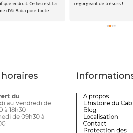
fique endroit. Ce lieu est La 
regorgeant de trésors !
ne d'Ali Baba pour toute 
ne qui aime les livres. J'ai pu 
er, émerveillée par la quantité 
rages anciens et plus 
s. Le libraire est très 
thique, pas envahissant, 
avons d'ailleurs papoté car il 
 curieux du chat que je portais 
mon sac à dos. Un chouette 
 horaires
Information
nt donc, dommage que 
te aussi loin.
ert du
A propos
di au Vendredi de
L’histoire du Cab
0 à 18h30
Blog
edi de 09h30 à
Localisation
00
Contact
Protection des