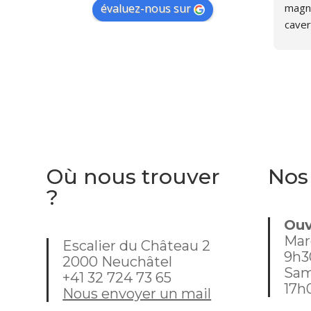
magni
évaluez-nous sur
caver
person
furet
d'ouv
recent
sympa
nous 
était
dans 
Où nous trouver
Nos
mome
?
j'habi
Ouv
Mar
Escalier du Château 2
9h3
2000 Neuchâtel
Sam
+41 32 724 73 65
17h
Nous envoyer un mail