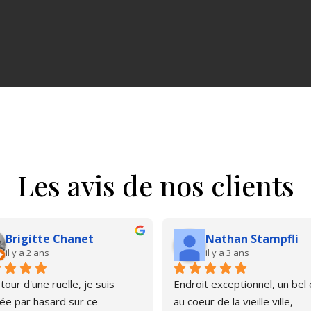
Les avis de nos clients
Brigitte Chanet
Nathan Stampfli
il y a 2 ans
il y a 3 ans
our d'une ruelle, je suis 
Endroit exceptionnel, un bel é
e par hasard sur ce 
au coeur de la vieille ville, 