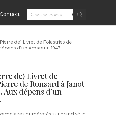
Recherche
Contact
de
produits
erre de) Livret de Folastries de
x dépens d’un Amateur, 1947.
re de) Livret de
Pierre de Ronsard à Janot
s, Aux dépens d’un
.
 exemplaires numérotés sur grand vélin