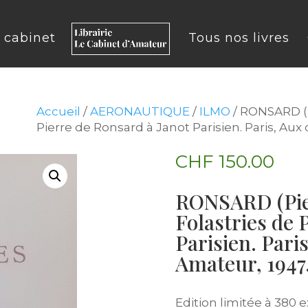
u cabinet
Tous nos livres
Accueil
/
AERONAUTIQUE
/
ILMO
/ RONSARD (Pi
Pierre de Ronsard à Janot Parisien. Paris, Au
CHF
150.00
RONSARD (Pier
Folastries de 
Parisien. Pari
Amateur, 1947
Edition limitée à 380