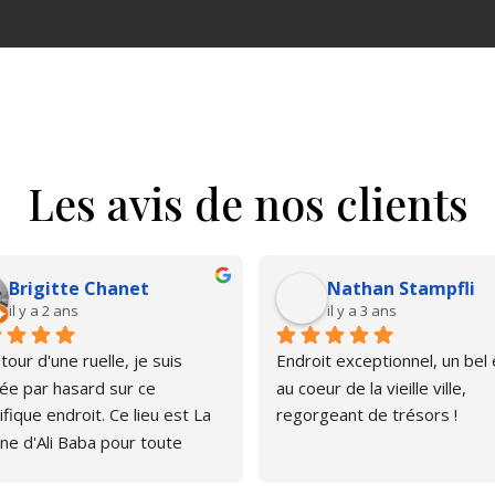
Les avis de nos clients
Brigitte Chanet
Nathan Stampfli
il y a 2 ans
il y a 3 ans
our d'une ruelle, je suis 
Endroit exceptionnel, un bel é
e par hasard sur ce 
au coeur de la vieille ville, 
fique endroit. Ce lieu est La 
regorgeant de trésors !
ne d'Ali Baba pour toute 
ne qui aime les livres. J'ai pu 