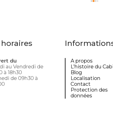
er, émerveillée par la quantité 
rages anciens et plus 
s. Le libraire est très 
thique, pas envahissant, 
avons d'ailleurs papoté car il 
 curieux du chat que je portais 
mon sac à dos. Un chouette 
 horaires
Information
nt donc, dommage que 
te aussi loin.
ert du
A propos
di au Vendredi de
L’histoire du Cab
0 à 18h30
Blog
edi de 09h30 à
Localisation
00
Contact
Protection des
données