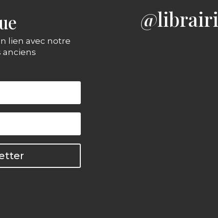
@librair
gue
n lien avec notre
s anciens
etter