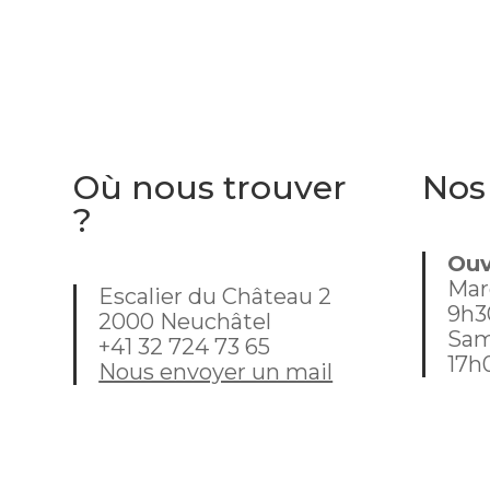
furet
d'ouv
recent
sympa
nous 
était
dans 
Où nous trouver
Nos
mome
?
j'habi
Ouv
Mar
Escalier du Château 2
9h3
2000 Neuchâtel
Sam
+41 32 724 73 65
17h
Nous envoyer un mail