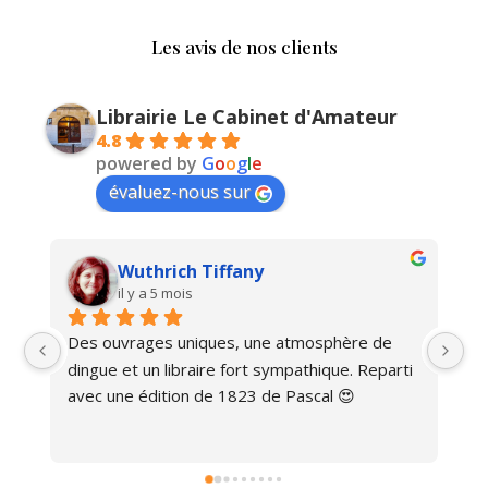
Les avis de nos clients
Librairie Le Cabinet d'Amateur
4.8
powered by
G
o
o
g
l
e
évaluez-nous sur
Wuthrich Tiffany
il y a 5 mois
Des ouvrages uniques, une atmosphère de 
Ma
dingue et un libraire fort sympathique. Reparti 
avec une édition de 1823 de Pascal 😍