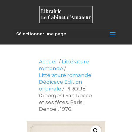
Sélectionner une page
Accueil
/
Littérature
romande
/
Littérature romande
Dédicace Edition
originale
/ PIROUE
(Georges) San Rocco
et ses fêtes. Paris,
Denoël, 1976.