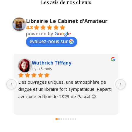
Les avis de nos clients
Librairie Le Cabinet d'Amateur
4.8
powered by
G
o
o
g
l
e
évaluez-nous sur
Wuthrich Tiffany
il y a 5 mois
Des ouvrages uniques, une atmosphère de 
Ma
dingue et un libraire fort sympathique. Reparti 
avec une édition de 1823 de Pascal 😍