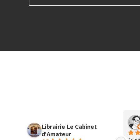
Alexandra Moroz
Librairie Le Cabinet
l’année dernière
d'Amateur
Une boutique avec une âme 😌❤️
Au dét