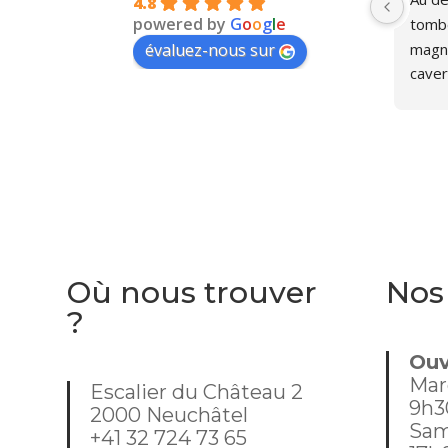
4.8
powered by
G
o
o
g
l
e
tombé
magni
évaluez-nous sur
caver
person
furet
d'ouv
recent
sympa
nous 
était
dans 
Où nous trouver
Nos
mome
?
j'habi
Ouv
Mar
Escalier du Château 2
9h3
2000 Neuchâtel
Sam
+41 32 724 73 65