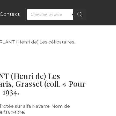
Recherche
Contact
de
produits
ANT (Henri de) Les célibataires.
 (Henri de) Les
aris, Grasset (coll. « Pour
 1934.
érotée sur alfa Navarre. Nom de
 faux-titre.