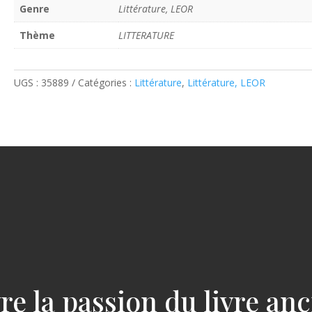
Genre
Littérature, LEOR
Thème
LITTERATURE
UGS :
35889
Catégories :
Littérature
,
Littérature, LEOR
re la passion du livre an