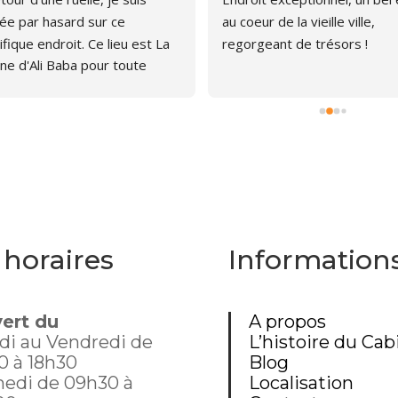
e par hasard sur ce 
au coeur de la vieille ville, 
fique endroit. Ce lieu est La 
regorgeant de trésors !
ne d'Ali Baba pour toute 
ne qui aime les livres. J'ai pu 
er, émerveillée par la quantité 
rages anciens et plus 
s. Le libraire est très 
thique, pas envahissant, 
avons d'ailleurs papoté car il 
 curieux du chat que je portais 
mon sac à dos. Un chouette 
 horaires
Information
nt donc, dommage que 
te aussi loin.
ert du
A propos
di au Vendredi de
L’histoire du Cab
0 à 18h30
Blog
edi de 09h30 à
Localisation