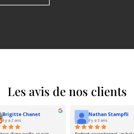
Les avis de nos clients
Brigitte Chanet
Nathan Stampfli
il y a 2 ans
il y a 3 ans
our d'une ruelle, je suis 
Endroit exceptionnel, un bel é