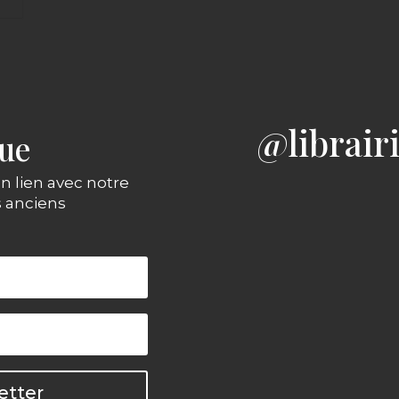
@librair
gue
n lien avec notre
s anciens
etter