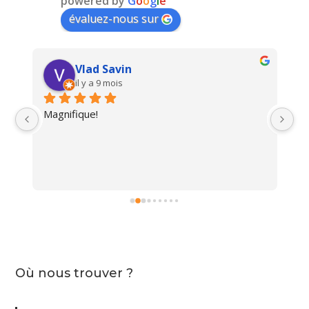
powered by
G
o
o
g
l
e
évaluez-nous sur
Vlad Savin
il y a 9 mois
Magnifique!
Un
i 
Où nous trouver ?