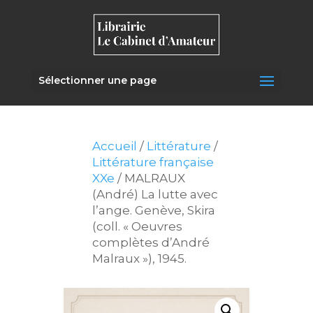
Sélectionner une page
Accueil
/
Littérature
/
Littérature française
XXe
/ MALRAUX
(André) La lutte avec
l’ange. Genève, Skira
(coll. « Oeuvres
complètes d’André
Malraux »), 1945.