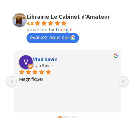
Librairie Le Cabinet d'Amateur
4.8
powered by
G
o
o
g
l
e
évaluez-nous sur
Vlad Savin
il y a 9 mois
Magnifique!
Un
i 