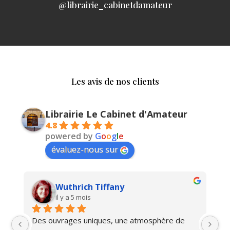
@librairie_cabinetdamateur
Les avis de nos clients
Librairie Le Cabinet d'Amateur
4.8
powered by
G
o
o
g
l
e
évaluez-nous sur
Wuthrich Tiffany
il y a 5 mois
Des ouvrages uniques, une atmosphère de 
Ma