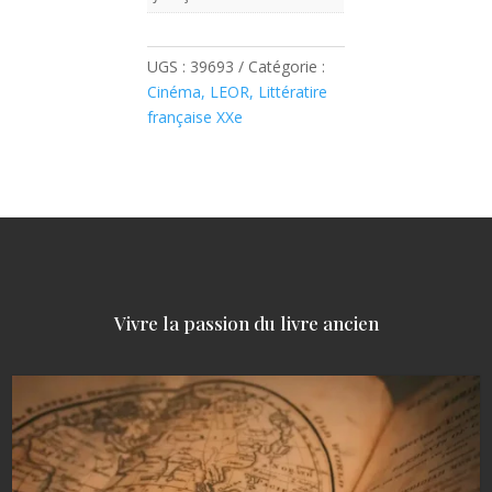
UGS :
39693
Catégorie :
Cinéma, LEOR, Littératire
française XXe
Vivre la passion du livre ancien