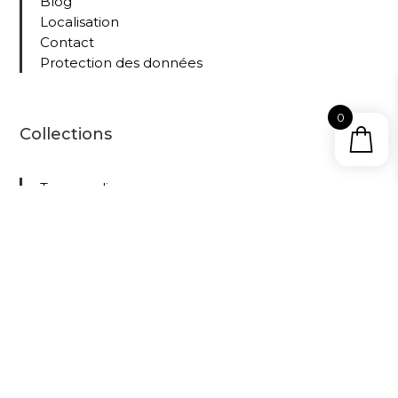
Blog
Localisation
Contact
Protection des données
0
Collections
Tous nos livres
Le
Cabinet
D’Amat
eur –
propuls
é sur le