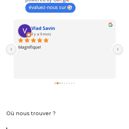
évaluez-nous sur
Vlad Savin
il y a 9 mois
Magnifique!
Un
i 
Où nous trouver ?