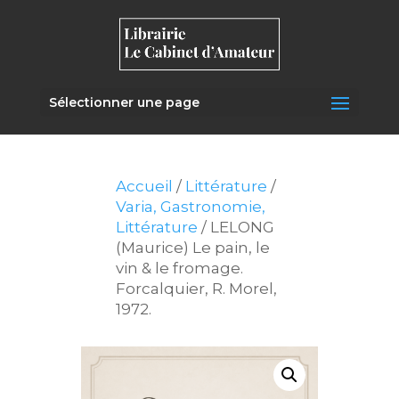
Sélectionner une page
Accueil
/
Littérature
/
Varia, Gastronomie,
Littérature
/ LELONG
(Maurice) Le pain, le
vin & le fromage.
Forcalquier, R. Morel,
1972.