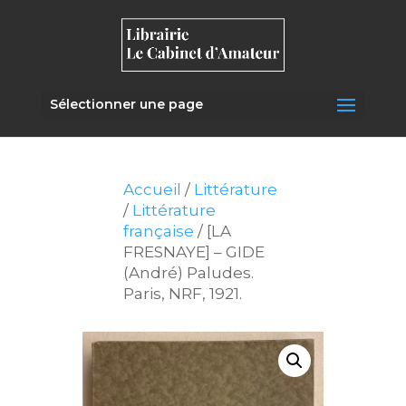
Sélectionner une page
Accueil
/
Littérature
/
Littérature
française
/ [LA
FRESNAYE] – GIDE
(André) Paludes.
Paris, NRF, 1921.