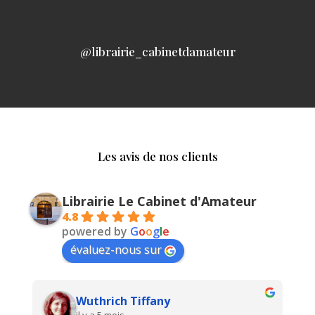
@librairie_cabinetdamateur
Les avis de nos clients
Librairie Le Cabinet d'Amateur
4.8
powered by
G
o
o
g
l
e
évaluez-nous sur
Wuthrich Tiffany
il y a 5 mois