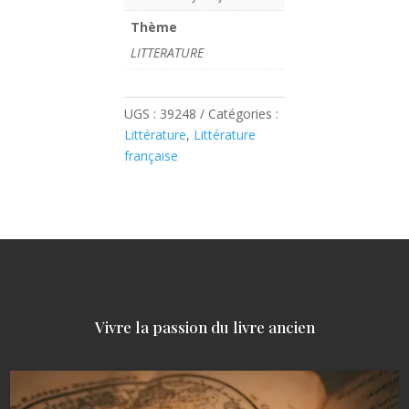
Thème
LITTERATURE
UGS :
39248
Catégories :
Littérature
,
Littérature
française
Vivre la passion du livre ancien