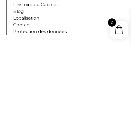
L’histoire du Cabinet
Blog
Localisation
0
Contact
Protection des données
Collections
Tous nos livres
Le
Cab
inet
D’A