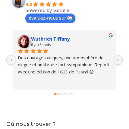
4.8
powered by
G
o
o
g
l
e
évaluez-nous sur
Wuthrich Tiffany
il y a 5 mois
Des ouvrages uniques, une atmosphère de 
Ma
dingue et un libraire fort sympathique. Reparti 
avec une édition de 1823 de Pascal 😍
Où nous trouver ?