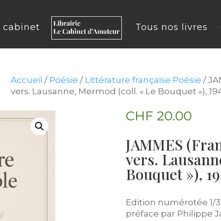
u cabinet
Tous nos livres
Accueil
/
Poésie
/
Littérature française Poésie
/ JA
vers. Lausanne, Mermod (coll. « Le Bouquet »), 19
CHF
20.00
JAMMES (Franc
vers. Lausanne
Bouquet »), 19
Edition numérotée 1/3
préface par Philippe J