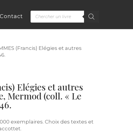
Recherche
Contact
de
produits
MMES (Francis) Elégies et autres
46.
is) Elégies et autres
, Mermod (coll. « Le
46.
000 exemplaires. Choix des textes et
accottet.