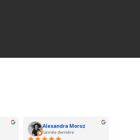
Alexandra Moroz
Br
l’année dernière
il y