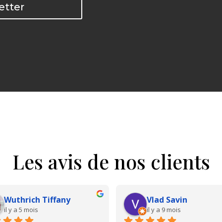
etter
Les avis de nos clients
Wuthrich Tiffany
Vlad Savin
il y a 5 mois
il y a 9 mois