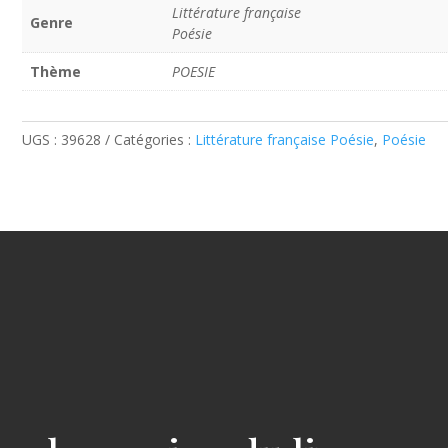
Littérature française
Genre
Poésie
Thème
POESIE
UGS :
39628
Catégories :
Littérature française Poésie
,
Poésie