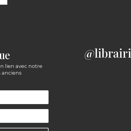
@librair
gue
n lien avec notre
s anciens