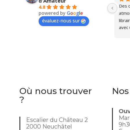
d'Amateur
Des o
4.8
powered by
G
o
o
g
l
e
atmos
libra
évaluez-nous sur
avec 
Pasca
Où nous trouver
Nos
?
Ouv
Mar
Escalier du Château 2
9h3
2000 Neuchâtel