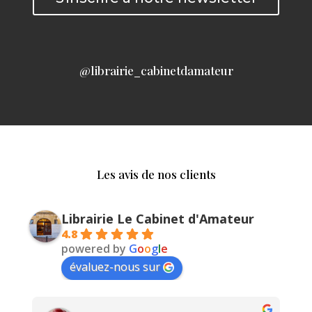
@librairie_cabinetdamateur
Les avis de nos clients
Librairie Le Cabinet d'Amateur
4.8
powered by
G
o
o
g
l
e
évaluez-nous sur