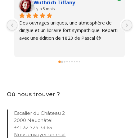
Wuthrich Tiffany
il y a 5 mois
Des ouvrages uniques, une atmosphère de 
Ma
dingue et un libraire fort sympathique. Reparti 
avec une édition de 1823 de Pascal 😍
Où nous trouver ?
Escalier du Château 2
2000 Neuchâtel
+41 32 724 73 65
Nous envoyer un mail