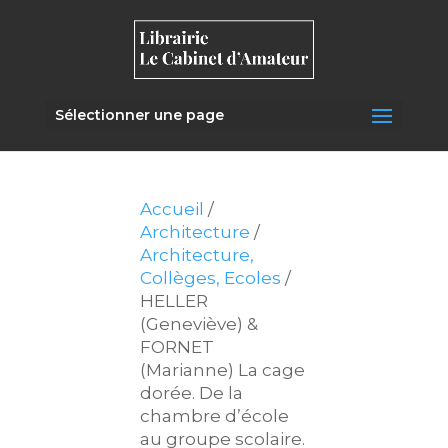
Sélectionner une page
Accueil
/
Architecture
/
Architecture,
Collèges, Ecoles
/
HELLER
(Geneviève) &
FORNET
(Marianne) La cage
dorée. De la
chambre d’école
au groupe scolaire.