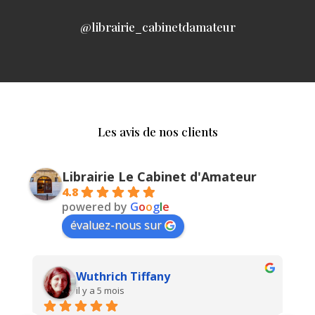
@librairie_cabinetdamateur
Les avis de nos clients
Librairie Le Cabinet d'Amateur
4.8
powered by
G
o
o
g
l
e
évaluez-nous sur
Wuthrich Tiffany
il y a 5 mois