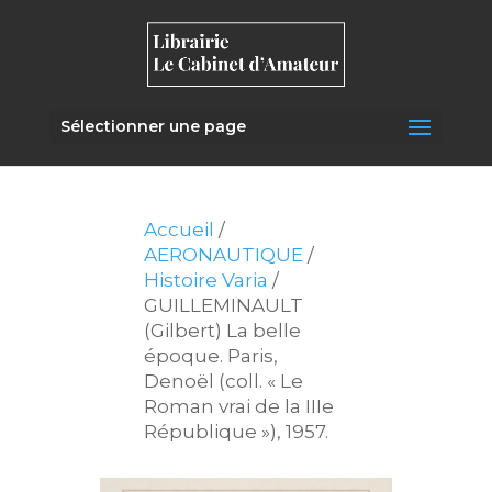
Sélectionner une page
Accueil
/
AERONAUTIQUE
/
Histoire Varia
/
GUILLEMINAULT
(Gilbert) La belle
époque. Paris,
Denoël (coll. « Le
Roman vrai de la IIIe
République »), 1957.