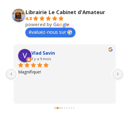
Librairie Le Cabinet d'Amateur
4.8
powered by
G
o
o
g
l
e
évaluez-nous sur
Vlad Savin
il y a 9 mois
Magnifique!
Un
i 